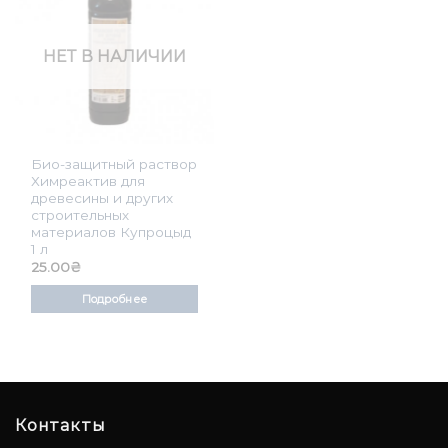
НЕТ В НАЛИЧИИ
Био-защитный раствор
Химреактив для
древесины и других
строительных
материалов Купроцыд
1 л
25.00
₴
Подробнее
Контакты